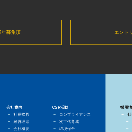
22年募集項
エント
会社案内
CSR活動
採用
社長挨拶
コンプライアンス
仕
経営理念
次世代育成
会社概要
環境保全