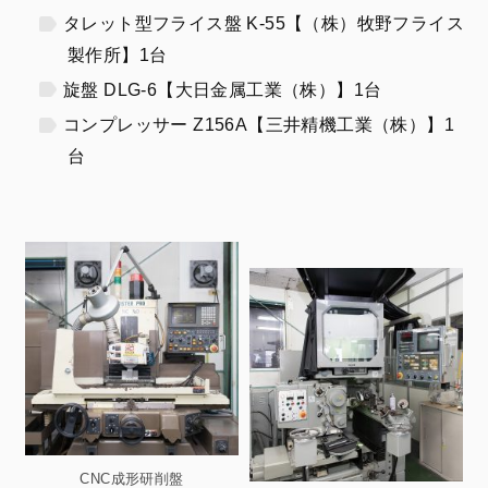
タレット型フライス盤 K-55【（株）牧野フライス
製作所】1台
旋盤 DLG-6【大日金属工業（株）】1台
コンプレッサー Z156A【三井精機工業（株）】1
台
CNC成形研削盤